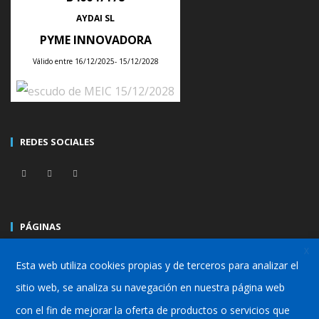
un ERP
AYDAI SL
PYME INNOVADORA
POSTED ON
15 DICIEMBRE, 2020
CATEGORIZED IN
ERP
Válido entre 16/12/2025- 15/12/2028
WRITTEN BY
SERGIO DELGADO
Renovarse
o morir. En el mundo de las empresas también prevalece
REDES SOCIALES
la imperiosa necesidad
de ir a la par de los avances tecnológicos, de los
desarrollos de las nuevas
TIC’s y de nuevos métodos gerenciales que conlleven a
PÁGINAS
una mejor productividad.
X
Valencia
–
Pyme
–
Industria
–
Fabricación/Producción
Un sistema ERP podría ser un gran aliado a la hora de
Esta web utiliza cookies propias y de terceros para analizar el
establecer
sitio web, se analiza su navegación en nuestra página web
con el fin de mejorar la oferta de productos o servicios que
CONTINUE READING