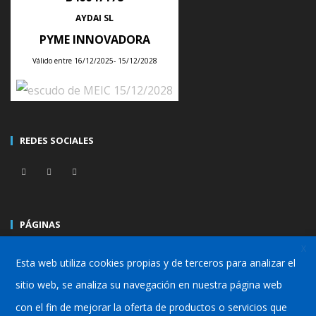
AYDAI SL
PYME INNOVADORA
Válido entre 16/12/2025- 15/12/2028
ÚLTIMAS NOTICIAS
REDES SOCIALES
Tips para planificar la producción semanal de tu empresa con un ERP
Posted
28
Jul
2026
PÁGINAS
Consejos para integrar un ERP con tu tienda online sin duplicar
X
Valencia
–
Pyme
–
Industria
–
Fabricación/Producción
productos, clientes ni pedidos
Esta web utiliza cookies propias y de terceros para analizar el
Posted
21
Jul
2026
sitio web, se analiza su navegación en nuestra página web
con el fin de mejorar la oferta de productos o servicios que