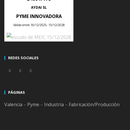
Poder tenerlo todo bajo control, optimizar mejor los
AYDAI SL
recursos
PYME INNOVADORA
y aumentar la productividad son algunos de los motivos
Válido entre 16/12/2025- 15/12/2028
principales. Sin
embargo, todavía queda mucho que hacer y se
presentan nuevos retos en
digitalización para este 2020 que es necesario conocer
REDES SOCIALES
para saber
CONTINUE READING
PÁGINAS
Valencia
–
Pyme
–
Industria
–
Fabricación/Producción
10 errores más frecuentes