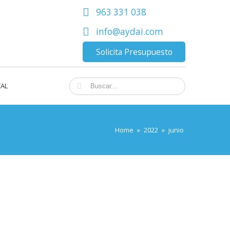
963 331 038
info@aydai.com
Solicita Presupuesto
TAL
Home
»
2022
»
junio