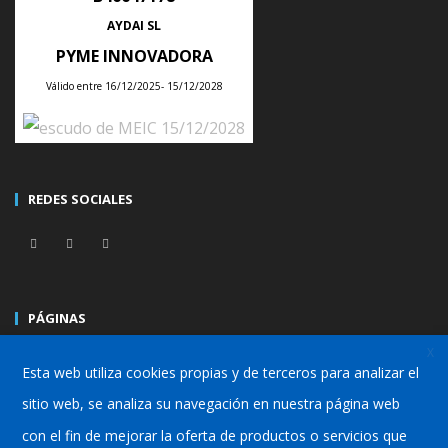
proceso de trabajo en la
AYDAI SL
industria
PYME INNOVADORA
Válido entre 16/12/2025- 15/12/2028
POSTED ON
25 JULIO, 2020
CATEGORIZED IN
GENERAL
WRITTEN BY
SERGIO DELGADO
El ERP ideal para mejorar el proceso de trabajo en la
REDES SOCIALES
industria
CONTINUE READING
PÁGINAS
X
Valencia
–
Pyme
–
Industria
–
Fabricación/Producción
Esta web utiliza cookies propias y de terceros para analizar el
sitio web, se analiza su navegación en nuestra página web
con el fin de mejorar la oferta de productos o servicios que
ÚLTIMAS NOTICIAS