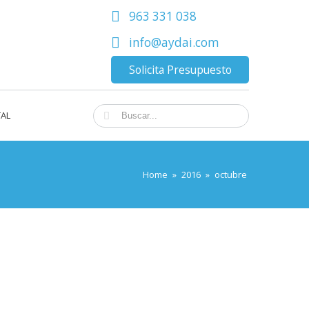
963 331 038
info@aydai.com
Solicita Presupuesto
TAL
Home
»
2016
»
octubre