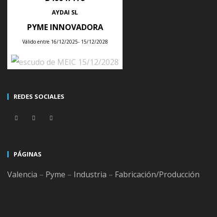
ÚLTIMAS NOTICIAS
AYDAI SL
PYME INNOVADORA
Válido entre 16/12/2025- 15/12/2028
Tips para planificar la producción semanal de tu empresa con un ERP
Posted
28
Jul
2026
REDES SOCIALES
Consejos para integrar un ERP con tu tienda online sin duplicar
productos, clientes ni pedidos
Posted
21
Jul
2026
PÁGINAS
Valencia
–
Pyme
–
Industria
–
Fabricación/Producción
ERP y gestión de almacenes con códigos QR frente a código de barras
tradicional
Posted
18
Jul
2026