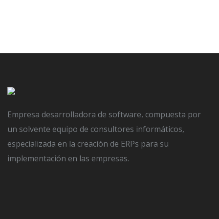
ERP AYDAI
PARA LA
INDUSTRIA 4.0
Empresa desarrolladora de software, compuesta por
Todo el proceso industrial y de fabricación
un solvente equipo de consultores informáticos,
controlado
especializada en la creación de ERPs para su
implementación en las empresas.
CONTACTO