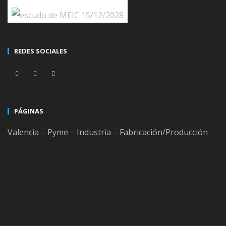
REDES SOCIALES
Información detallada en tiempo real.
Seguimiento de todas las fases del proceso de
PÁGINAS
producción.
Valencia
–
Pyme
–
Industria
–
Fabricación/Producción