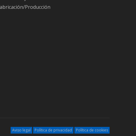
nca
. En
abricación/Producción
ción
Consejos para integrar un ERP con tu tienda
online sin duplicar productos, clientes ni
pedidos
ente
Posted
21
Jul
2026
zas.
ERP y gestión de almacenes con códigos QR
frente a código de barras tradicional
sobre
Posted
18
Jul
2026
n
Aviso legal
Política de privacidad
Política de cookies