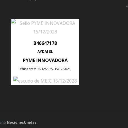
aptarse a los requisitos legales es más necesario que nu
F
s de un ERP en el proceso de facturación.
Muchas compañías comienzan con un proceso de produc
a y se emplean metodologías empresariales bastante
B46647178
idera el uso de herramientas para facilitar procesos de
a en el proceso de facturación
es, muchas veces, una excel
AYDAI SL
PYME INNOVADORA
Válido entre 16/12/2025- 15/12/2028
partamento de finanzas
de a los proyectos propuestos, es el departamento de finan
rentes sectores de la empresa ni siquiera se ejecuta, y 
e sentido, todos los involucrados en el proceso de producció
cación con el departamento de finanzas.
seño
NocionesUnidas
.