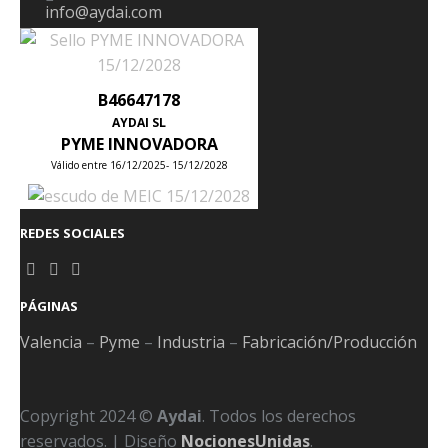
info@aydai.com
B46647178
AYDAI SL
PYME INNOVADORA
Válido entre 16/12/2025- 15/12/2028
REDES SOCIALES
PÁGINAS
Valencia
–
Pyme
–
Industria
–
Fabricación/Producción
Copyright 2024 ©
Aydai
. Todos los derechos
reservados. | Diseño
NocionesUnidas
.