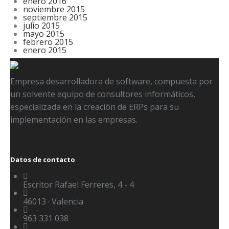
enero 2016
noviembre 2015
septiembre 2015
julio 2015
mayo 2015
febrero 2015
enero 2015
Empresa desarrolladora de software, compuesta por
un solvente equipo de consultores informáticos,
especializada en la creación de ERPs para su
implementación en las empresas.
Datos de contacto
Escritor Rafael Ferreres, 4 - 4
46013 · Valencia
963 331 038