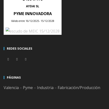
Poder tenerlo todo bajo control, optimizar mejor los
AYDAI SL
recursos
PYME INNOVADORA
y aumentar la productividad son algunos de los motivos
Válido entre 16/12/2025- 15/12/2028
principales. Sin
embargo, todavía queda mucho que hacer y se
presentan nuevos retos en
digitalización para este 2020 que es necesario conocer
REDES SOCIALES
para saber
CONTINUE READING
PÁGINAS
Valencia
–
Pyme
–
Industria
–
Fabricación/Producción
10 errores más frecuentes