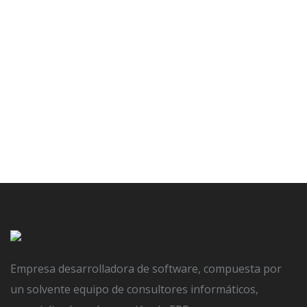
Banner ERP AYDAI 26.0
POSTED ON
23 JULIO, 2024
BY
AYDAI
IN
NO COMMENT
Empresa desarrolladora de software, compuesta por
un solvente equipo de consultores informáticos,