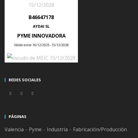
B46647178
ÚLTIMAS NOTICIAS
AYDAI SL
PYME INNOVADORA
Válido entre 16/12/2025- 15/12/2028
Tips para planificar la producción semanal de tu empresa con un ERP
Posted
28
Jul
2026
REDES SOCIALES
Consejos para integrar un ERP con tu tienda online sin duplicar
productos, clientes ni pedidos
Posted
21
Jul
2026
PÁGINAS
Valencia
–
Pyme
–
Industria
–
Fabricación/Producción