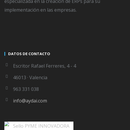
especializada en la creación de ERPs para su
implementación en las empresas.
WRITTEN BY
AYDAI
Custom Busines ERP
DATOS DE CONTACTO
Escritor Rafael Ferreres, 4 - 4
46013 · Valencia
963 331 038
LEAVE A COMMENT
info@aydai.com
Lo siento, debes estar
conectado
para publicar un
comentario.
←