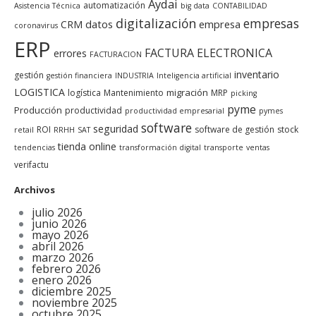
Aydai
automatización
Asistencia Técnica
big data
CONTABILIDAD
digitalización
empresas
datos
empresa
CRM
coronavirus
ERP
FACTURA ELECTRONICA
errores
FACTURACION
inventario
gestión
gestión financiera
INDUSTRIA
Inteligencia artificial
LOGISTICA
migración
logística
Mantenimiento
MRP
picking
pyme
Producción
productividad
productividad empresarial
pymes
software
seguridad
ROI
software de gestión
stock
retail
RRHH
SAT
tienda online
tendencias
transformación digital
transporte
ventas
verifactu
Archivos
julio 2026
junio 2026
mayo 2026
abril 2026
marzo 2026
febrero 2026
enero 2026
diciembre 2025
noviembre 2025
octubre 2025