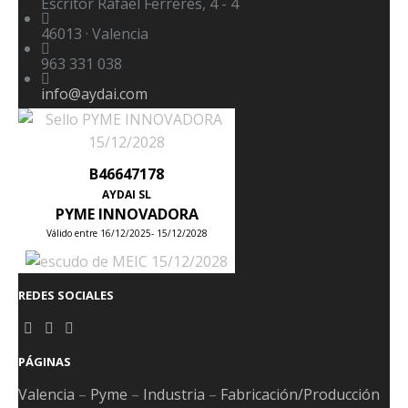
Escritor Rafael Ferreres, 4 - 4
46013 · Valencia
963 331 038
info@aydai.com
B46647178
AYDAI SL
PYME INNOVADORA
Válido entre 16/12/2025- 15/12/2028
REDES SOCIALES
PÁGINAS
Valencia
–
Pyme
–
Industria
–
Fabricación/Producción