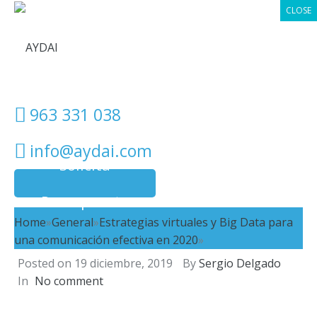
CLOSE
963 331 038
info@aydai.com
Solicita
Presupuesto
Home
»
General
»
Estrategias virtuales y Big Data para
una comunicación efectiva en 2020
»
Posted on
19 diciembre, 2019
By
Sergio Delgado
In
No comment