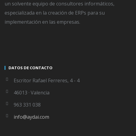
un solvente equipo de consultores informáticos,
especializada en la creación de ERPs para su
implementación en las empresas.
el mejor erp para contabilidad y fianzas
DATOS DE CONTACTO
Escritor Rafael Ferreres, 4 - 4
WRITTEN BY
SERGIO DELGADO
46013 · Valencia
The author didnt add any Information to
his profile yet
963 331 038
info@aydai.com