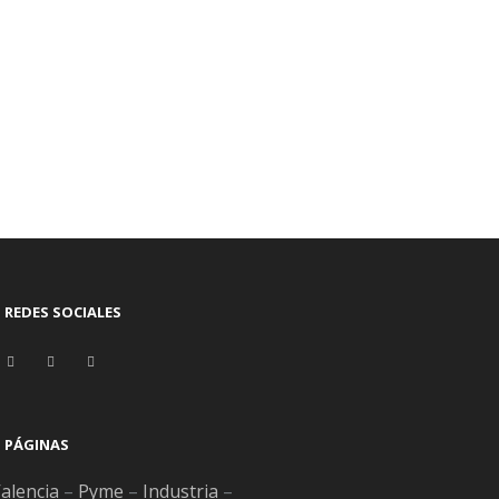
ÚLTIMAS NOTICIAS
REDES SOCIALES
Tips para planificar la producción semanal
de tu empresa con un ERP
PÁGINAS
Posted
28
Jul
2026
alencia
–
Pyme
–
Industria
–