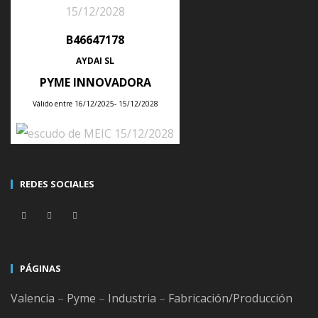
de
manera sencilla y totalmente
automática,
mediante una parametrización inicial.
B46647178
AYDAI SL
El Cuadro de mando SII
de ERP AYDAI te facilitará tener
PYME INNOVADORA
el
control en el momento
de las comunicaciones con la
Válido entre 16/12/2025- 15/12/2028
Agencia Tributaria.
Gracias al
módulo de comunicaciones
, tu ERP AYDAI
conectará directamente con la Agencia Tributaria para
REDES SOCIALES
enviar y recibir la información relativa al SII. No te será
necesario ningún intermediario.
Para el 2023 se consideran días inhábiles a efectos del SII
PÁGINAS
todos los sábados, domingos y festivos nacionales.
Valencia
–
Pyme
–
Industria
–
Fabricación/Producción
Los
festivos nacionales del 2023 inhábiles para el