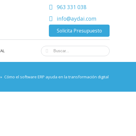
963 331 038
info@aydai.com
Solicita Presupuesto
TAL
»
Cómo el software ERP ayuda en la transformación digital