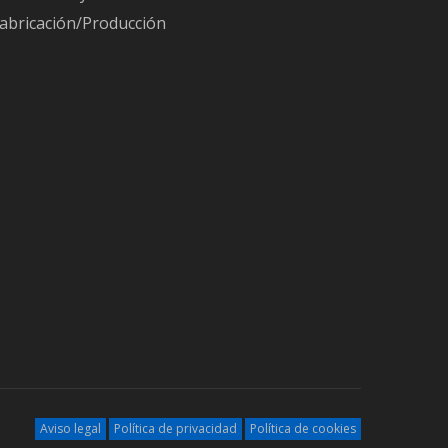
 el
abricación/Producción
a.
Consejos para integrar un ERP con tu tienda
omatizar
online sin duplicar productos, clientes ni
pedidos
stión de
Posted
21
Jul
2026
iona una
ERP y gestión de almacenes con códigos QR
es
frente a código de barras tradicional
tador de
Posted
18
Jul
2026
Aviso legal
Política de privacidad
Política de cookies