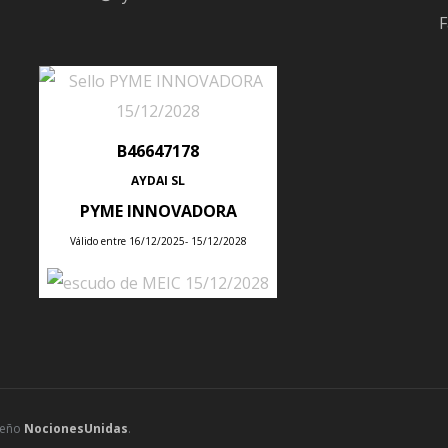
r sus siglas en inglés). En este artículo, exploraremos
cómo
F
l en el viaje de transformación digital de una empres
icaciones que ayuda a las organizaciones a gestionar y aut
B46647178
s, recursos humanos, cadena de suministro, inventario y ge
AYDAI SL
 de diferentes departamentos, el software ERP proporc
PYME INNOVADORA
ormación en tiempo real y procesos optimizados.
Válido entre 16/12/2025- 15/12/2028
n Digital:
de adoptar tecnologías digitales y reconfigurar las operacion
iencia y experiencia del cliente. El software ERP es un facili
ientes beneficios:
seño
NocionesUnidas
.