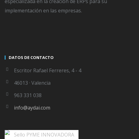
especializada en la creación de ERPs para su
implementación en las empresas.
WRITTEN BY
AYDAI
Custom Busines ERP
DATOS DE CONTACTO
Escritor Rafael Ferreres, 4 - 4
46013 · Valencia
963 331 038
LEAVE A COMMENT
info@aydai.com
Lo siento, debes estar
conectado
para publicar un
comentario.
←