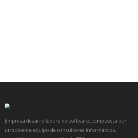
sepa1
POSTED ON
31 OCTUBRE, 2016
BY
AYDAI
IN
NO COMMENT
Empresa desarrolladora de software, compuesta por
un solvente equipo de consultores informáticos,