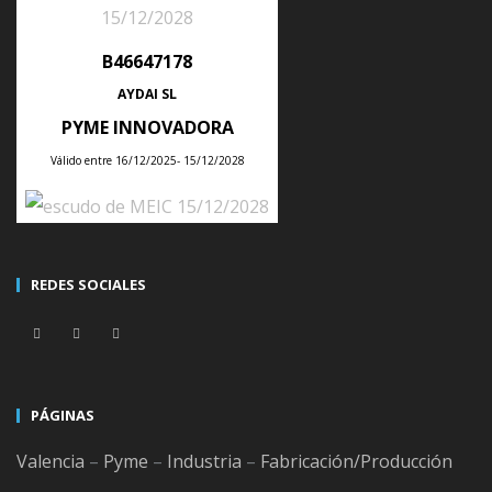
B46647178
ÚLTIMAS NOTICIAS
AYDAI SL
PYME INNOVADORA
Válido entre 16/12/2025- 15/12/2028
Tips para planificar la producción semanal de tu empresa con un ERP
Posted
28
Jul
2026
REDES SOCIALES
Consejos para integrar un ERP con tu tienda online sin duplicar
productos, clientes ni pedidos
Posted
21
Jul
2026
PÁGINAS
Valencia
–
Pyme
–
Industria
–
Fabricación/Producción