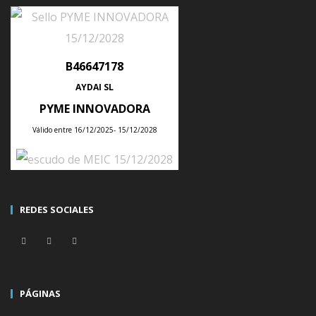
B46647178
LEAVE A COMMENT
AYDAI SL
PYME INNOVADORA
Lo siento, debes estar
conectado
para publicar un
Válido entre 16/12/2025- 15/12/2028
comentario.
←
REDES SOCIALES
ÚLTIMAS NOTICIAS
PÁGINAS
Tips para planificar la producción semanal de tu empresa con un ERP