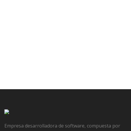
8 ventajas de usar un
Sistema de Gestión
Empresa desarrolladora de software, compuesta por
Empresarial