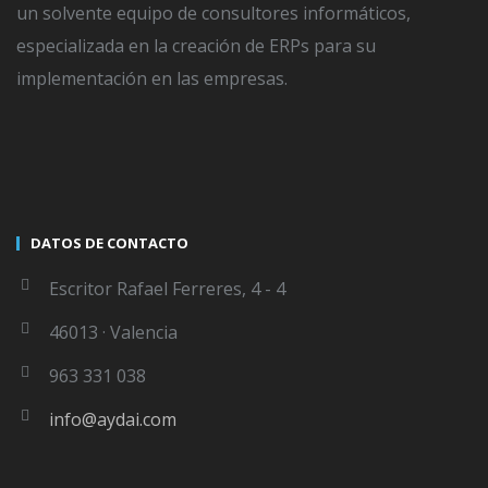
un solvente equipo de consultores informáticos,
especializada en la creación de ERPs para su
POSTED ON
25 OCTUBRE, 2021
BY
SERGIO DELGADO
IN
NO
implementación en las empresas.
COMMENT
8 ventajas de usar un Sistema de Gestión Empresarial
DATOS DE CONTACTO
Escritor Rafael Ferreres, 4 - 4
46013 · Valencia
963 331 038
WRITTEN BY
SERGIO DELGADO
info@aydai.com
The author didnt add any Information to
his profile yet