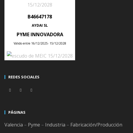
←
B46647178
AYDAI SL
ÚLTIMAS NOTICIAS
PYME INNOVADORA
Válido entre 16/12/2025- 15/12/2028
Tips para planificar la producción semanal de tu empresa con un ERP
Posted
28
Jul
2026
REDES SOCIALES
Consejos para integrar un ERP con tu tienda online sin duplicar
productos, clientes ni pedidos
PÁGINAS
Posted
21
Jul
2026
Valencia
–
Pyme
–
Industria
–
Fabricación/Producción