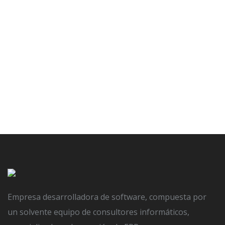
oficina-privada-08
POSTED ON
31 ENERO, 2020
BY
SERGIO DELGADO
IN
NO COMMENT
Empresa desarrolladora de software, compuesta por
un solvente equipo de consultores informáticos,