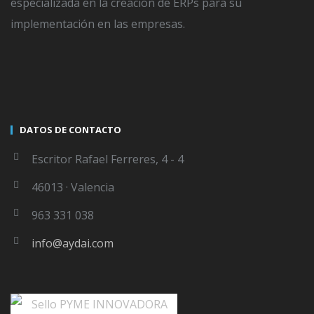
especializada en la creación de ERPs para su
implementación en las empresas.
WRITTEN BY
SERGIO DELGADO
The author didnt add any Information to
DATOS DE CONTACTO
his profile yet
Escritor Rafael Ferreres, 4 - 4
46013 · Valencia
963 331 038
LEAVE A COMMENT
info@aydai.com
Lo siento, debes estar
conectado
para publicar un
comentario.