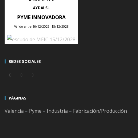
ÚLTIMAS NOTICIAS
AYDAI SL
PYME INNOVADORA
Válido entre 16/12/2025- 15/12/2028
Tips para planificar la producción semanal de tu empresa con un ERP
Posted
28
Jul
2026
REDES SOCIALES
Consejos para integrar un ERP con tu tienda online sin duplicar
productos, clientes ni pedidos
Posted
21
Jul
2026
PÁGINAS
Valencia
–
Pyme
–
Industria
–
Fabricación/Producción
ERP y gestión de almacenes con códigos QR frente a código de barras
tradicional
Posted
18
Jul
2026