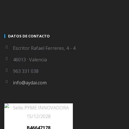
Electrónica y Nuevas Obligaciones de Facturación, donde
exploraremos las últimas regulaciones establecidas por
la Agencia Tributaria y el estado actual de la facturación
electrónica.
DATOS DE CONTACTO
En esta sesión, abordaremos las implicaciones de las
Escritor Rafael Ferreres, 4 - 4
regulaciones introducidas en la Ley Antifraude. Estas
46013 · Valencia
nuevas normativas están configurando
963 331 038
CONTINUE READING
info@aydai.com
B46647178