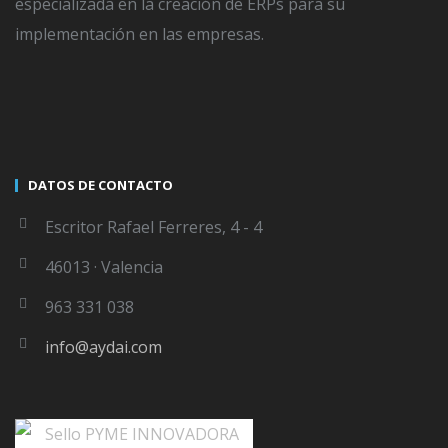
especializada en la creación de ERPs para su
implementación en las empresas.
WRITTEN BY
SERGIO DELGADO
DATOS DE CONTACTO
The author didnt add any Information to
Escritor Rafael Ferreres, 4 - 4
his profile yet
46013 · Valencia
963 331 038
info@aydai.com
LEAVE A COMMENT
Lo siento, debes estar
conectado
para publicar un