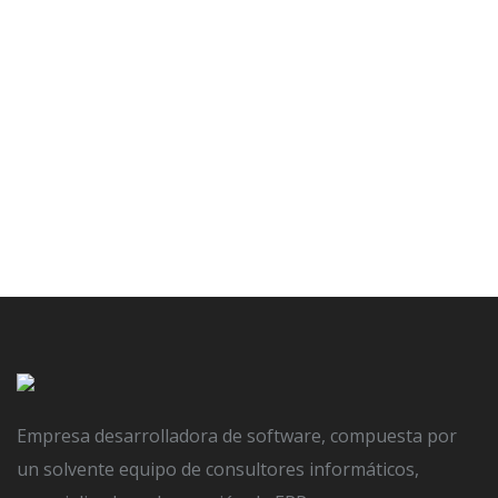
erp
POSTED ON
19 OCTUBRE, 2023
BY
SERGIO DELGADO
IN
NO
COMMENT
Empresa desarrolladora de software, compuesta por
un solvente equipo de consultores informáticos,