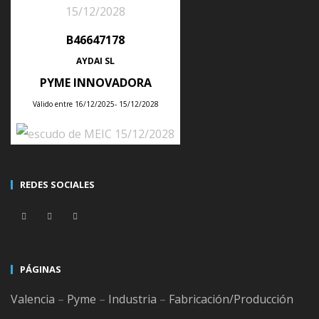
Lo siento, debes estar
conectado
para publicar un
B46647178
comentario.
AYDAI SL
PYME INNOVADORA
←
Válido entre 16/12/2025- 15/12/2028
ÚLTIMAS NOTICIAS
REDES SOCIALES
Tips para planificar la producción semanal de tu empresa con un ERP
Posted
28
Jul
2026
PÁGINAS
Valencia
–
Pyme
–
Industria
–
Fabricación/Producción