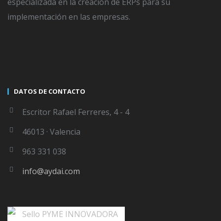
especializada en la creación de ERPs para su
implementación en las empresas.
El mejor ERP para el sector del metal
DATOS DE CONTACTO
Escritor Rafael Ferreres, 4 - 4
WRITTEN BY
SERGIO DELGADO
46013 · Valencia
The author didnt add any Information to
his profile yet
963 331 038
info@aydai.com
LEAVE A COMMENT