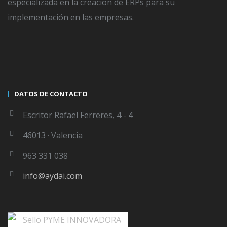
especializada en la creación de ERPs para su
implementación en las empresas.
WRITTEN BY
SERGIO DELGADO
The author didnt add any Information to
DATOS DE CONTACTO
his profile yet
Escritor Rafael Ferreres, 4 - 4
46013 · Valencia
963 331 038
LEAVE A COMMENT
info@aydai.com
Lo siento, debes estar
conectado
para publicar un
comentario.