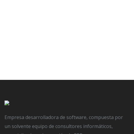
aydai logistica
POSTED ON
30 MARZO, 2020
BY
SERGIO DELGADO
IN
NO COMMENT
Empresa desarrolladora de software, compuesta por
un solvente equipo de consultores informáticos,