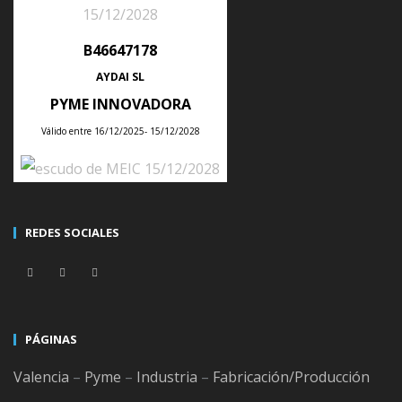
←
B46647178
AYDAI SL
ÚLTIMAS NOTICIAS
PYME INNOVADORA
Válido entre 16/12/2025- 15/12/2028
Tips para planificar la producción semanal de tu empresa con un ERP
Posted
28
Jul
2026
REDES SOCIALES
Consejos para integrar un ERP con tu tienda online sin duplicar
productos, clientes ni pedidos
PÁGINAS
Posted
21
Jul
2026
Valencia
–
Pyme
–
Industria
–
Fabricación/Producción