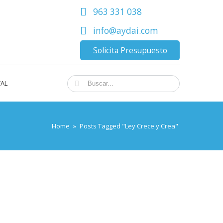
963 331 038
info@aydai.com
Solicita Presupuesto
TAL
Home
»
Posts Tagged "Ley Crece y Crea"