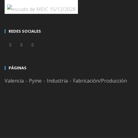
el primer contacto comercial pasando por la creación de
presupuestos o proformas, gestión de pedidos,
albaranes de salida de materiales, packing list,
REDES SOCIALES
facturación y explotación de toda la información
estadística generada. El ciclo de venta enlaza con la
gestión financiera de riesgos, cobros, previsiones, etc.
Desde el cliente, mediante un simple clic, accederás a
PÁGINAS
toda la información relacionada con él. Navegarás por
Valencia
–
Pyme
–
Industria
–
Fabricación/Producción
sus presupuestos, proformas, pedidos, albaranes,
facturas, devoluciones de materiales, riesgos, cobros
pendientes, gráficas de evolución de venta, gráficas de
consumo, etc.
De un sólo vistazo verás gráficamente toda la evolución