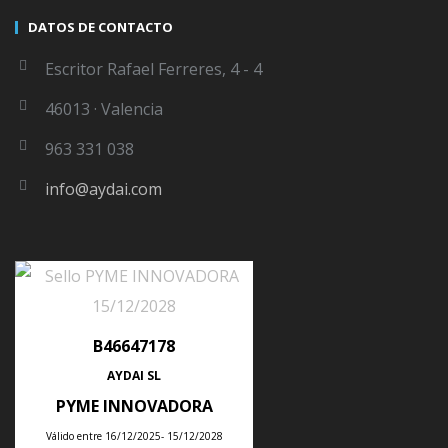
productos, ERP AYDAI te facilita
planificar
todas las
DATOS DE CONTACTO
etapas de fabricación,
inventariar
todos los
Escritor Rafael Ferreres, 4 - 4
componentes necesarios, emitir
órdenes
explícitas de
fabricación y fijar los turnos de
horarios
necesarios,
46013 · Valencia
entre otros muchos aspectos. Todo, encaminado a que
963 331 038
tu producto sea fabricado con todas las garantías de
info@aydai.com
viabilidad y competitividad. Potente
MRP y MRP II
.
SOLICITAR PRESUPUESTO
B46647178
AYDAI SL
PYME INNOVADORA
Válido entre 16/12/2025- 15/12/2028