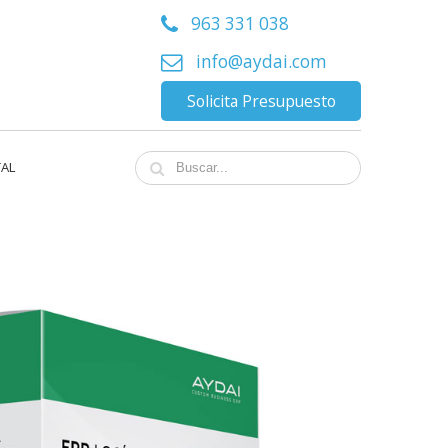
963 331 038
info@aydai.com
Solicita Presupuesto
TAL