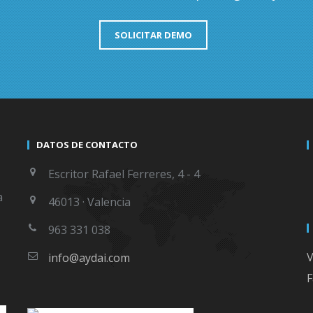
SOLICITAR DEMO
DATOS DE CONTACTO
Escritor Rafael Ferreres, 4 - 4
a
46013 · Valencia
963 331 038
V
info@aydai.com
F