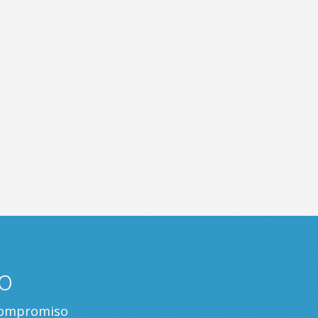
o
 compromiso