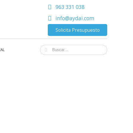
963 331 038
info@aydai.com
Solicita Presupuesto
TAL