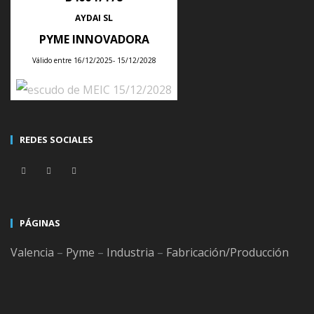
ÚLTIMAS NOTICIAS
AYDAI SL
PYME INNOVADORA
Válido entre 16/12/2025- 15/12/2028
Tips para planificar la producción semanal de tu empresa con un ERP
Posted
28
Jul
2026
REDES SOCIALES
Consejos para integrar un ERP con tu tienda online sin duplicar
productos, clientes ni pedidos
Posted
21
Jul
2026
PÁGINAS
Valencia
–
Pyme
–
Industria
–
Fabricación/Producción
ERP y gestión de almacenes con códigos QR frente a código de barras
tradicional
Posted
18
Jul
2026